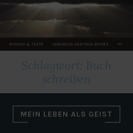
Zum
Inhalt
springen
MOR
KUNDEN & TEXTE
LEBENDIGE HERITAGE BOOKS
Schlagwort:
Buch
schreiben
MEIN LEBEN ALS GEIST