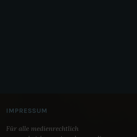
I
S
T
“
IMPRESSUM
Für alle medienrechtlich