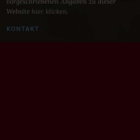
vorgeschriebenen Angaben zu dieser
Website
hier klicken
.
KONTAKT
Oliver Driesen
– Horner Weg 47a – 20535
Hamburg – mobil: (0171) 19 19 100 –
redaktion@zeilensturm.de
DATENSCHUTZ
Für alle datenschutzrechtlich
vorgeschriebenen Angaben zu dieser
Website
hier klicken
.