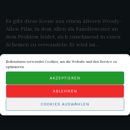
Es gibt diese Szene aus einem älteren Woody-
Allen-Film, in dem Allen als Familienvater an
dem Problem leidet, sich zunehmend in einen
Schemen zu verwandeln: Er wird im…
Zeilensturm verwendet Cookies, um die Website und den Service zu
„
WEITERLESEN
optimieren.
M
E
AKZEPTIEREN
I
N
L
ABLEHNEN
E
B
E
COOKIES AUSWÄHLEN
N
A
L
S
G
E