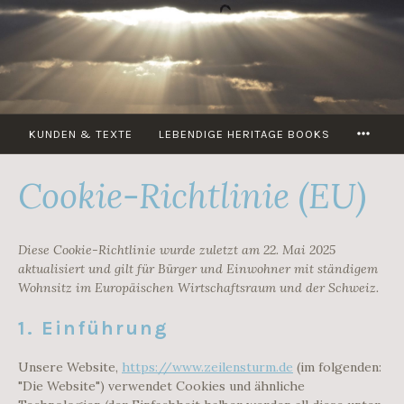
Zum
Inhalt
springen
MOR
KUNDEN & TEXTE
LEBENDIGE HERITAGE BOOKS
Cookie-Richtlinie (EU)
Diese Cookie-Richtlinie wurde zuletzt am 22. Mai 2025
aktualisiert und gilt für Bürger und Einwohner mit ständigem
Wohnsitz im Europäischen Wirtschaftsraum und der Schweiz.
1. Einführung
Unsere Website,
https://www.zeilensturm.de
(im folgenden:
"Die Website") verwendet Cookies und ähnliche