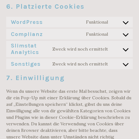
6. Platzierte Cookies
WordPress
Funktional
CONSENT
TO
Complianz
Funktional
SERVICE
CONSENT
WORDPRESS
TO
Slimstat
SERVICE
Zweck wird noch ermittelt
Analytics
COMPLIANZ
CONSENT
TO
SERVICE
Sonstiges
Zweck wird noch ermittelt
SLIMSTAT-
CONSENT
ANALYTICS
TO
7. Einwilligung
SERVICE
SONSTIGES
Wenn du unsere Website das erste Mal besuchst, zeigen wir
dir ein Pop-Up mit einer Erklärung über Cookies. Sobald du
auf „Einstellungen speichern“ klickst, gibst du uns deine
Einwilligung alle von dir gewählten Kategorien von Cookies
und Plugins wie in dieser Cookie-Erklärung beschrieben zu
verwenden. Du kannst die Verwendung von Cookies über
deinen Browser deaktivieren, aber bitte beachte, dass
unsere Website dann unter Umständen nicht richtig