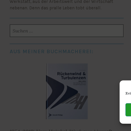
Werkstatt, aus der Arbeitswelt und der Wirtschaft
nebenan. Denn das pralle Leben tobt überall.
SUCHEN
NACH:
AUS MEINER BUCHMACHEREI:
Zei