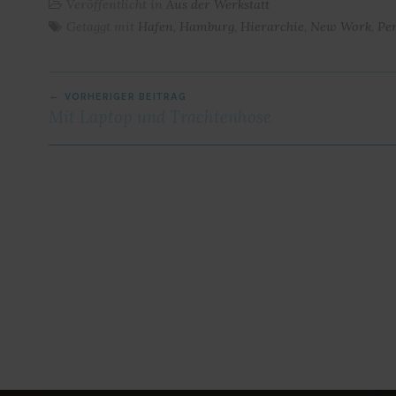
Veröffentlicht in
Aus der Werkstatt
Getaggt mit
Hafen
,
Hamburg
,
Hierarchie
,
New Work
,
Pe
BEITRAGSNAVIGATION
VORHERIGER BEITRAG
Mit Laptop und Trachtenhose