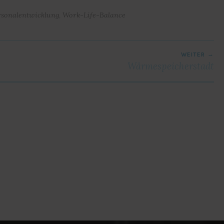
rsonalentwicklung
,
Work-Life-Balance
WEITER
Wärmespeicherstadt