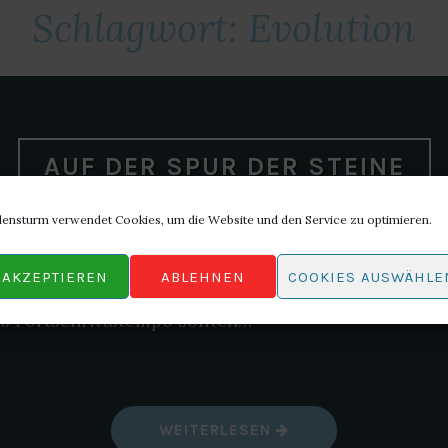
Schlagwort:
Evolution
AUF DER SPUR DER STEINE
lensturm verwendet Cookies, um die Website und den Service zu optimieren.
andere Felsbrocken, die durchs All schwirren, hat 
AKZEPTIEREN
ABLEHNEN
COOKIES AUSWÄHLE
re existiert, bevor der Mensch auf die Bühne spran
as Fortschrittstempo sollten…
„
WEITERLESEN
A