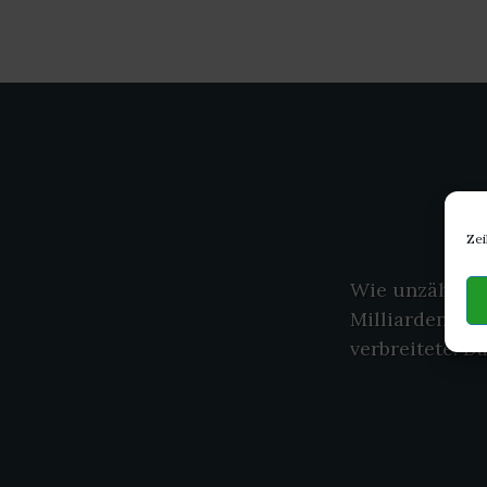
Zei
Wie unzählige 
Milliarden Jah
verbreitete. D