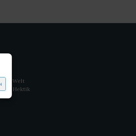
diese Welt
N
g und Hektik