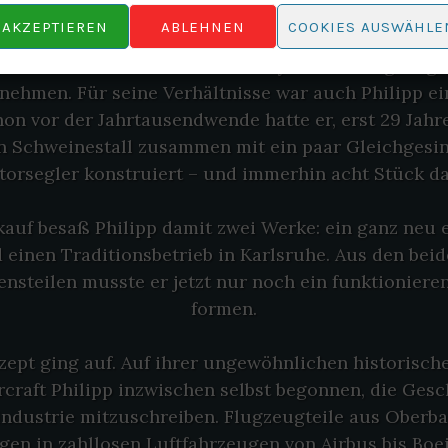
ar dann in kurzer Folge durch mehrere Hände geg
AKZEPTIEREN
ABLEHNEN
COOKIES AUSWÄHLE
chließlich konnte es der oberbayerische Flugzeug-Z
nehmen. Für seine Verhältnisse war auch Philipp ei
hon vor der Jahrtausendwende hatte er, erst 29 Jahre
 Schweinestall zusammen mit ein paar Gleichgesin
orsegler konstruiert – und immerhin acht Stück d
uf besaß Philipp damit zwei Werke: ein ganz neu 
einen Traditionsbetrieb in Karlsruhe. Aus den bei
steilen musste er jetzt nur noch ein funktionier
formen.
ept ging auf. Auf ihrer ungewöhnlichen historisc
ircraft Philipp inzwischen selbst begonnen, die Gesc
industrie mitzuschreiben. Flugzeugteile aus Oberb
egen in zahllosen Luftfahrzeugen von Airbus bis Boe