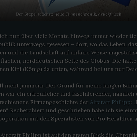
Der Stapel wächst: neue Firmenchronik, druckfrisch
 ich nun über viele Monate hinweg immer wieder tie
publik unterwegs gewesen – dort, wo das Leben, das
en und die Landschaft auf unfaire Weise majestätis
r flachen, norddeutschen Seite des Globus. Die hatte
inen Kini (König) da unten, während bei uns nur De
ill nicht jammern. Der Grund für meine langen Bahn
n war ein erfreulicher und faszinierender, nämlich 
erschienene Firmengeschichte der
Aircraft Philipp
: 
n“. Recherchiert und geschrieben habe ich sie ein
operation mit den Spezialisten von Pro Heraldica a
Aircraft Philipp ist auf den ersten Blick die Chroni