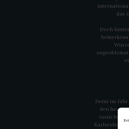
internationa
das i
Doch hinter
bemerkensw
Wurzel
unproblemati
e
Denn im Jahr
den heutige
zunächst vo
Zei
Karlsruher W