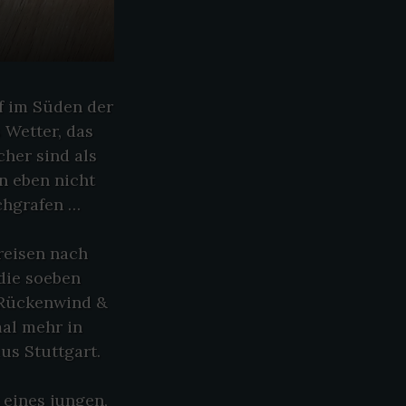
f im Süden der
 Wetter, das
cher sind als
n eben nicht
ichgrafen …
reisen nach
die soeben
„Rückenwind &
mal mehr in
us Stuttgart.
k eines jungen,