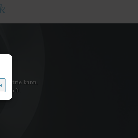
k
ndustrie kann,
N
e wirft.