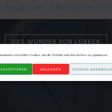
Schlagwort:
Medizintechni
DAS WUNDER VON LÜBECK
lensturm verwendet Cookies, um die Website und den Service zu optimieren.
ona-Lockdown wurde ich Zeuge, was die deutsche I
AKZEPTIEREN
ABLEHNEN
COOKIES AUSWÄHLE
– und wenn man ihr keine Knüppel zwischen die Bein