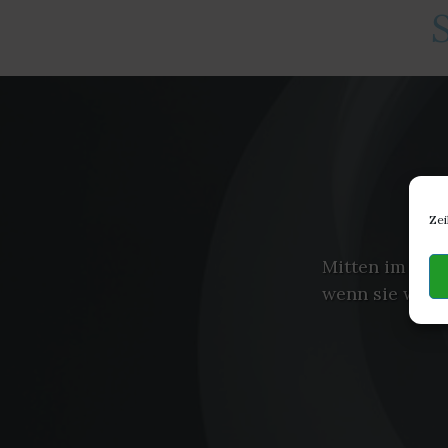
Zei
Mitten im Cor
wenn sie will 