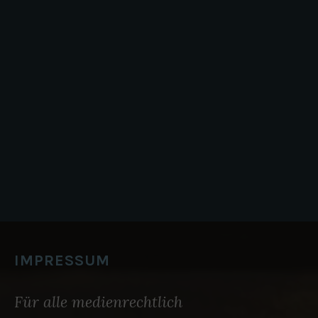
S
S
T
A
H
L
B
A
R
O
N
S
“
IMPRESSUM
Für alle medienrechtlich