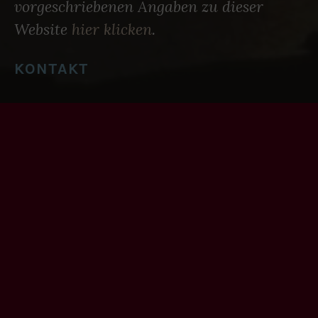
vorgeschriebenen Angaben zu dieser
Website
hier klicken
.
KONTAKT
Oliver Driesen
– Horner Weg 47a – 20535
Hamburg – mobil: (0171) 19 19 100 –
redaktion@zeilensturm.de
DATENSCHUTZ
Für alle datenschutzrechtlich
vorgeschriebenen Angaben zu dieser
Website
hier klicken
.