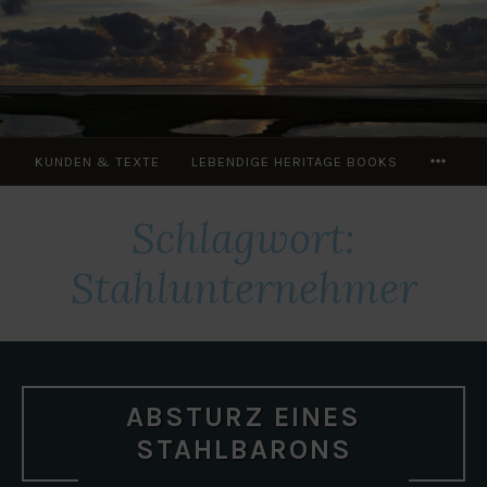
Zum
Inhalt
springen
MOR
KUNDEN & TEXTE
LEBENDIGE HERITAGE BOOKS
Schlagwort:
Stahlunternehmer
ABSTURZ EINES
STAHLBARONS