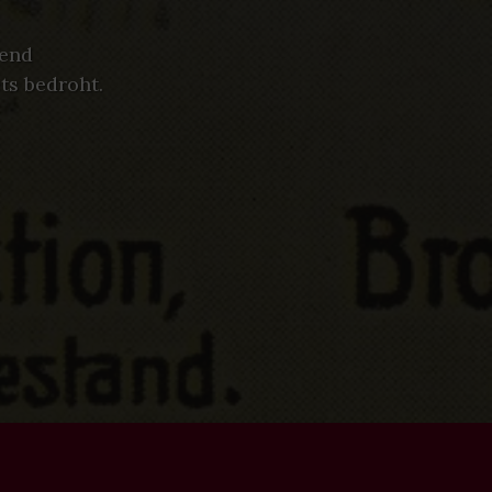
send
ts bedroht.