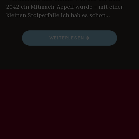
2042 ein Mitmach-Appell wurde – mit einer
kleinen Stolperfalle Ich hab es schon…
„
WEITERLESEN
Z
W
A
N
Z
I
G
,
Z
W
E
I
,
V
I
E
R
Z
U
N
D