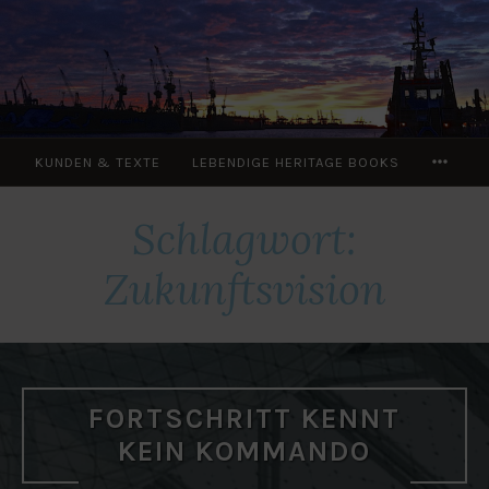
Zum
Inhalt
springen
MOR
KUNDEN & TEXTE
LEBENDIGE HERITAGE BOOKS
Schlagwort:
Zukunftsvision
FORTSCHRITT KENNT
KEIN KOMMANDO