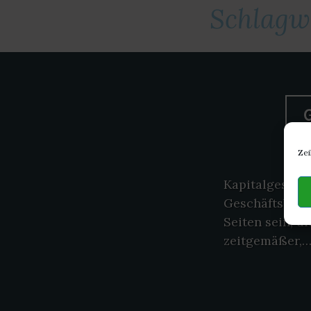
Schlagw
Zei
Kapitalgesell
Geschäftsberi
Seiten sein, 
zeitgemäßer,