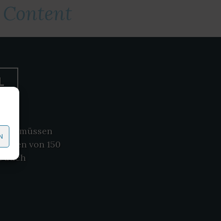
 Content
L
 Aber müssen
N
warten von 150
t auch