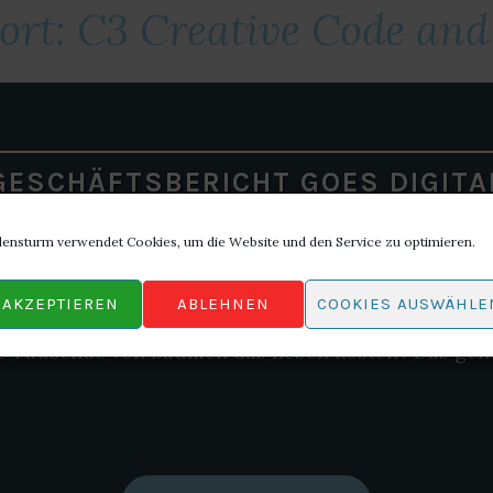
ort:
C3 Creative Code and
GESCHÄFTSBERICHT GOES DIGITA
lensturm verwendet Cookies, um die Website und den Service zu optimieren.
schaften müssen Geschäftsberichte veröffentlichen.
AKZEPTIEREN
ABLEHNEN
COOKIES AUSWÄHLE
chte eigentlich zwischen Pappdeckel gepresste Sch
die Tausende von Bäumen das Leben kosten? Das geh
…