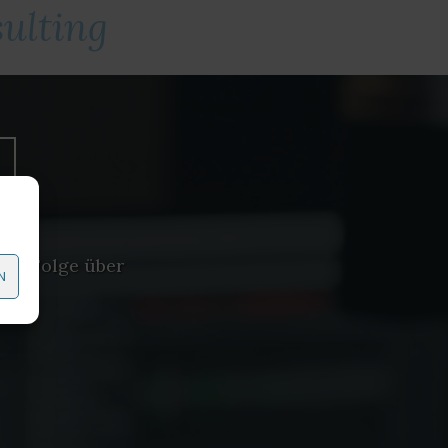
ulting
ine Folge über
N