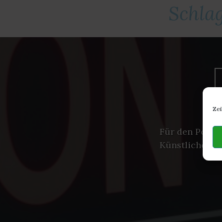
Schla
Zei
Für den Podca
Künstliche Int