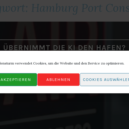
gwort:
Hamburg Port Cons
ÜBERNIMMT DIE KI DEN HAFEN?
lensturm verwendet Cookies, um die Website und den Service zu optimieren.
st der Hamburger Hafen und Logistik AG habe ich e
AKZEPTIEREN
ABLEHNEN
COOKIES AUSWÄHLE
elligenz in der maritimen Wirtschaft produziert.