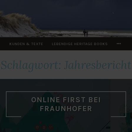
Zum
Inhalt
springen
MOR
KUNDEN & TEXTE
LEBENDIGE HERITAGE BOOKS
Schlagwort:
Jahresbericht
ONLINE FIRST BEI
FRAUNHOFER