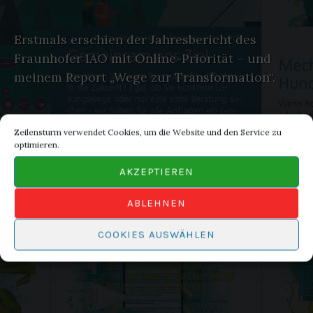
Erstmals erschien der Jahresbericht des
Fraunhofer IAO mit Online-Priorität – und
meinem Report „Wege zur Transformation“.
Zeilensturm verwendet Cookies, um die Website und den Service zu
optimieren.
AKZEPTIEREN
ABLEHNEN
COOKIES AUSWÄHLEN