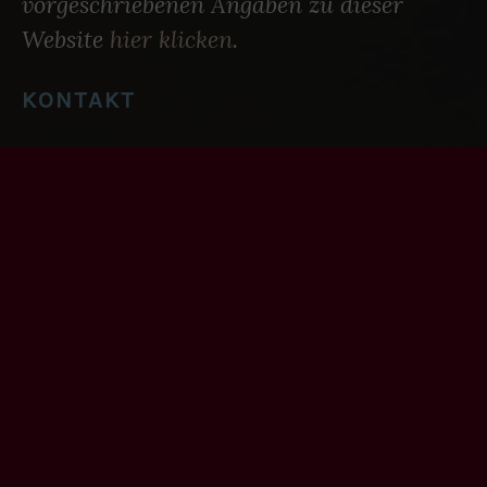
vorgeschriebenen Angaben zu dieser
Website
hier klicken
.
KONTAKT
Oliver Driesen
– Horner Weg 47a – 20535
Hamburg – mobil: (0171) 19 19 100 –
redaktion@zeilensturm.de
DATENSCHUTZ
Für alle datenschutzrechtlich
vorgeschriebenen Angaben zu dieser
Website
hier klicken
.