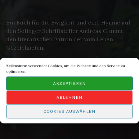
Ein Buch für die Ewigkeit und eine Hymne auf
den Solinger Schriftsteller Andreas Glumm,
den literarischen Patron der vom Leben
Gezeichneten.
Zeilensturm verwendet Cookies, um die Website und den Service zu
optimieren.
AKZEPTIEREN
ABLEHNEN
COOKIES AUSWÄHLEN