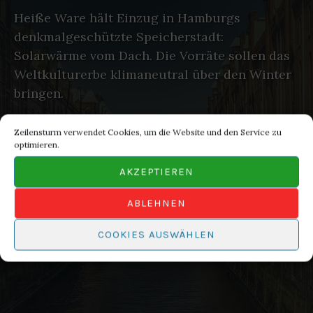
Heiße Ware hält Einzug in Hamburgs
denkmalgeschützte Speicherstadt:
Solarwärme vom Dach. Die Vorräte sollen das
Weltkulturerbe klimaneutral über den Winter
bringen.
Zeilensturm verwendet Cookies, um die Website und den Service zu
optimieren.
AKZEPTIEREN
ABLEHNEN
COOKIES AUSWÄHLEN