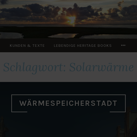
Zum
Inhalt
springen
MOR
KUNDEN & TEXTE
LEBENDIGE HERITAGE BOOKS
Schlagwort:
Solarwärme
WÄRMESPEICHERSTADT