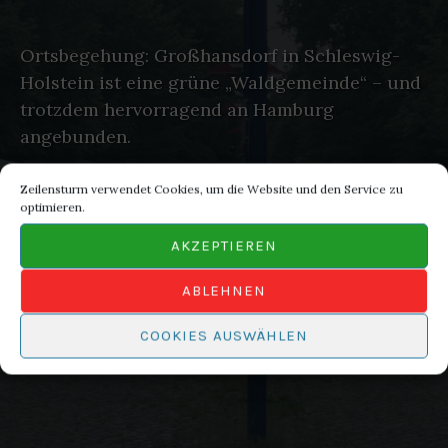
Ortsbegehung: Großhansdorf in Schleswig-
Holstein ist eine grüne „Waldgemeinde“ – und
trotzdem hervorragend an Hamburg
angebunden.
Zeilensturm verwendet Cookies, um die Website und den Service zu
optimieren.
AKZEPTIEREN
ABLEHNEN
COOKIES AUSWÄHLEN