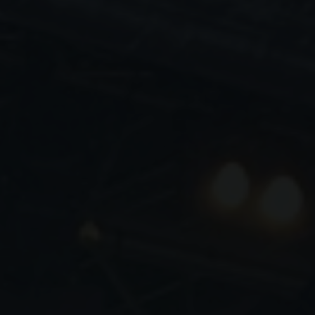
N
Z
I
E
L
L
M
Ü
S
S
E
N
W
I
R
Z
I
T
T
E
R
N
“
“