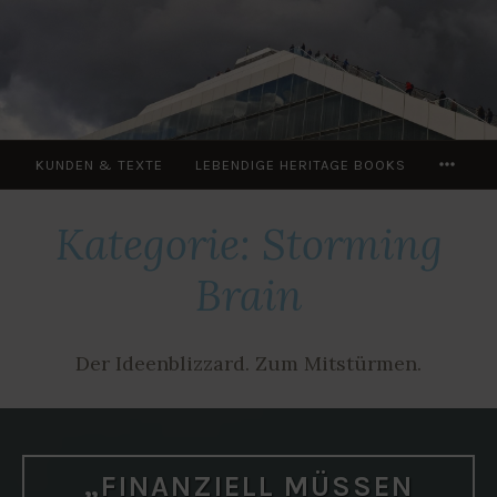
Zum
Inhalt
springen
MOR
KUNDEN & TEXTE
LEBENDIGE HERITAGE BOOKS
Kategorie:
Storming
Brain
Der Ideenblizzard. Zum Mitstürmen.
„FINANZIELL MÜSSEN