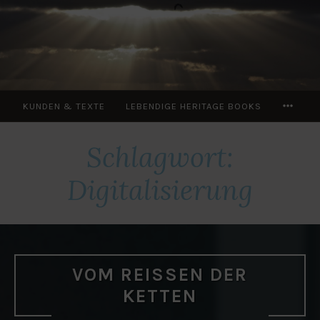
Zum
Inhalt
springen
MOR
KUNDEN & TEXTE
LEBENDIGE HERITAGE BOOKS
Schlagwort:
Digitalisierung
VOM REISSEN DER K
ETTEN