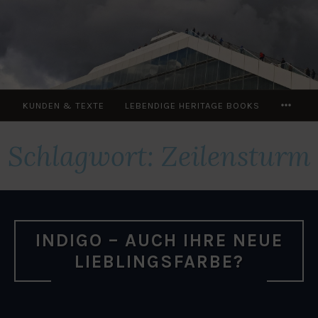
Zum
Inhalt
springen
MOR
KUNDEN & TEXTE
LEBENDIGE HERITAGE BOOKS
Schlagwort:
Zeilensturm
INDIGO – AUCH IHRE NEUE
LIEBLINGSFARBE?