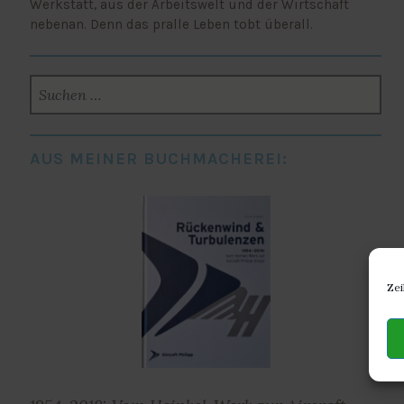
Werkstatt, aus der Arbeitswelt und der Wirtschaft
nebenan. Denn das pralle Leben tobt überall.
SUCHEN
NACH:
AUS MEINER BUCHMACHEREI:
Zei