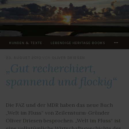
Zum
Inhalt
springen
MOR
KUNDEN & TEXTE
LEBENDIGE HERITAGE BOOKS
23. AUGUST 2010
VON
OLIVER DRIESEN
„Gut recherchiert,
spannend und flockig“
Die FAZ und der MDR haben das neue Buch
„Welt im Fluss“ von Zeilensturm-Gründer
Oliver Driesen besprochen. „Welt im Fluss“ ist
eine volkstümliche Wirtschaftsgeschichte des